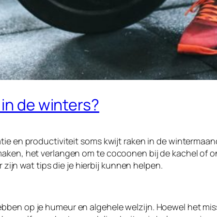
 in de winters?
atie en productiviteit soms kwijt raken in de winterma
aken, het verlangen om te cocoonen bij de kachel of on
 zijn wat tips die je hierbij kunnen helpen.
ben op je humeur en algehele welzijn. Hoewel het missch