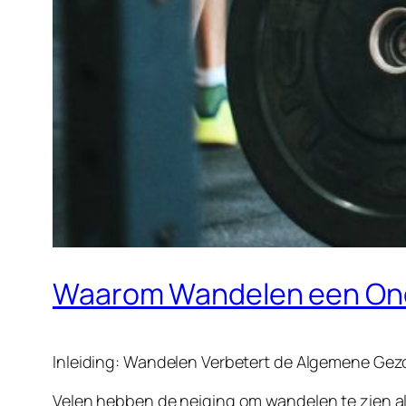
Waarom Wandelen een Ond
Inleiding: Wandelen Verbetert de Algemene Ge
Velen hebben de neiging om wandelen te zien als