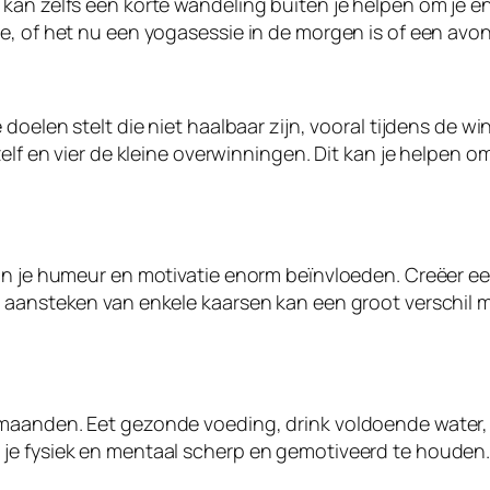
kan zelfs een korte wandeling buiten je helpen om je en
ne, of het nu een yogasessie in de morgen is of een av
 doelen stelt die niet haalbaar zijn, vooral tijdens de
zelf en vier de kleine overwinningen. Dit kan je helpen 
kan je humeur en motivatie enorm beïnvloeden. Creëer e
 aansteken van enkele kaarsen kan een groot verschil m
rmaanden. Eet gezonde voeding, drink voldoende water,
je fysiek en mentaal scherp en gemotiveerd te houden