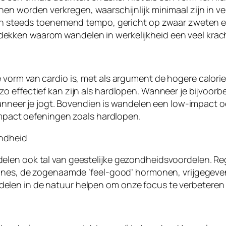
en worden verkregen, waarschijnlijk minimaal zijn in ve
en steeds toenemend tempo, gericht op zwaar zweten en c
kken waarom wandelen in werkelijkheid een veel kracht
 vorm van cardio is, met als argument de hogere calori
 effectief kan zijn als hardlopen. Wanneer je bijvoorb
 wanneer je jogt. Bovendien is wandelen een low-impact o
-impact oefeningen zoals hardlopen.
ondheid
elen ook tal van geestelijke gezondheidsvoordelen. Re
fines, de zogenaamde ‘feel-good’ hormonen, vrijgegeven
en in de natuur helpen om onze focus te verbeteren en