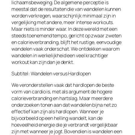
lichaamsbeweging. De algemene perceptie is
meestal dat de resultaten die van wandelen kunnen
worden verkregen, waarschijnlijk minimaal zijn in
vergelijking met andere, meer intense workouts.
Maar niets is minder waar. In deze wereld met een
steeds toenemend tempo, gericht op zwaar zweten
en calorieverbranding, blijft het rustige, eenvoudige
wandelen vaak onderschat. We ontdekken waarom
wandelen in werkelijkheid een veel krachtiger
workout kan zijn dan je denkt.
Subtitel: Wandelen versus Hardlopen
We veronderstellen vaak dat hardlopen de beste
vorm van cardio is, met als argument de hogere
calorieverbranding en hartslag. Maar meerdere
onderzoeken tonen aan dat wandelen bijna net zo
effectief kan zijn als hardlopen. Wanneer je
bijvoorbeeld op een helling wandelt, kan de
hoeveelheid energie die je verbrandt vergelijkbaar
zijn met wanneer je jogt. Bovendien is wandelen een