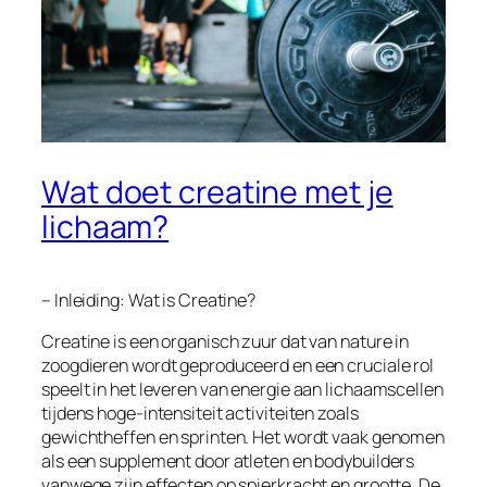
Wat doet creatine met je
lichaam?
– Inleiding: Wat is Creatine?
Creatine is een organisch zuur dat van nature in
zoogdieren wordt geproduceerd en een cruciale rol
speelt in het leveren van energie aan lichaamscellen
tijdens hoge-intensiteit activiteiten zoals
gewichtheffen en sprinten. Het wordt vaak genomen
als een supplement door atleten en bodybuilders
vanwege zijn effecten op spierkracht en grootte. De