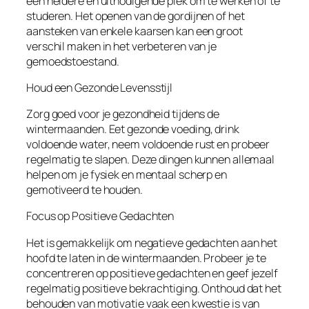
een heldere en uitnodigende plek om te werken of te
studeren. Het openen van de gordijnen of het
aansteken van enkele kaarsen kan een groot
verschil maken in het verbeteren van je
gemoedstoestand.
Houd een Gezonde Levensstijl
Zorg goed voor je gezondheid tijdens de
wintermaanden. Eet gezonde voeding, drink
voldoende water, neem voldoende rust en probeer
regelmatig te slapen. Deze dingen kunnen allemaal
helpen om je fysiek en mentaal scherp en
gemotiveerd te houden.
Focus op Positieve Gedachten
Het is gemakkelijk om negatieve gedachten aan het
hoofd te laten in de wintermaanden. Probeer je te
concentreren op positieve gedachten en geef jezelf
regelmatig positieve bekrachtiging. Onthoud dat het
behouden van motivatie vaak een kwestie is van