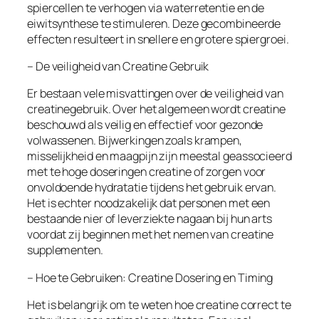
spiercellen te verhogen via waterretentie en de
eiwitsynthese te stimuleren. Deze gecombineerde
effecten resulteert in snellere en grotere spiergroei.
– De veiligheid van Creatine Gebruik
Er bestaan vele misvattingen over de veiligheid van
creatinegebruik. Over het algemeen wordt creatine
beschouwd als veilig en effectief voor gezonde
volwassenen. Bijwerkingen zoals krampen,
misselijkheid en maagpijn zijn meestal geassocieerd
met te hoge doseringen creatine of zorgen voor
onvoldoende hydratatie tijdens het gebruik ervan.
Het is echter noodzakelijk dat personen met een
bestaande nier of leverziekte nagaan bij hun arts
voordat zij beginnen met het nemen van creatine
supplementen.
– Hoe te Gebruiken: Creatine Dosering en Timing
Het is belangrijk om te weten hoe creatine correct te