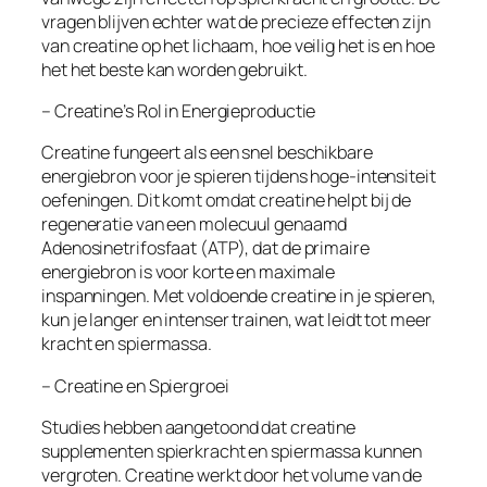
vragen blijven echter wat de precieze effecten zijn
van creatine op het lichaam, hoe veilig het is en hoe
het het beste kan worden gebruikt.
– Creatine’s Rol in Energieproductie
Creatine fungeert als een snel beschikbare
energiebron voor je spieren tijdens hoge-intensiteit
oefeningen. Dit komt omdat creatine helpt bij de
regeneratie van een molecuul genaamd
Adenosinetrifosfaat (ATP), dat de primaire
energiebron is voor korte en maximale
inspanningen. Met voldoende creatine in je spieren,
kun je langer en intenser trainen, wat leidt tot meer
kracht en spiermassa.
– Creatine en Spiergroei
Studies hebben aangetoond dat creatine
supplementen spierkracht en spiermassa kunnen
vergroten. Creatine werkt door het volume van de