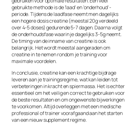
gebruiken voor optimale resultaten. Een veel
gebruikte methode is de ‘laad’ en ‘onderhoud’ -
periode. Tijdens de laadfase neemt men dagelijks
een hogere dosis creatine (meestal 20g verdeeld
over 4-5 doses) gedurende 5-7 dagen. Daarna volgt
de onderhoudsfase waarin je dagelijks 3-5g neemt.
De timing van de inname van creatine is ook
belangrijk. Het wordt meestal aangeraden om
creatine in te nemen rondom je training voor
maximale voordelen.
In conclusie, creatine kan een krachtige bijdrage
leveren aan je trainingsregime, wat kan leiden tot
verbeteringen in kracht en spiermassa. Het is echter
essentieel om het veilig en correct te gebruiken voor
de beste resultaten en om ongewenste bijwerkingen
te voorkomen. Altijd overleggen met een medische
professional of trainer voorafgaand aan het starten
van een nieuw supplement regime.